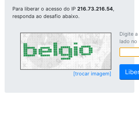
Para liberar o acesso
do IP
216.73.216.54
,
responda ao desafio abaixo.
Digite 
lado no
[trocar imagem]