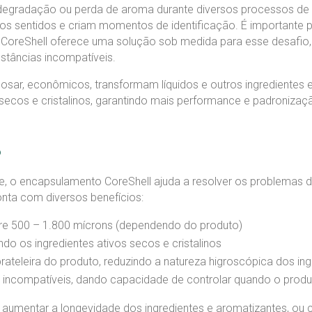
a degradação ou perda de aroma durante diversos processos 
os sentidos e criam momentos de identificação. É importante p
o CoreShell oferece uma solução sob medida para esse desafio
stâncias incompatíveis.
osar, econômicos, transformam líquidos e outros ingredientes e
 secos e cristalinos, garantindo mais performance e padroniza
?
de, o encapsulamento CoreShell ajuda a resolver os problemas d
nta com diversos benefícios:
entre 500 – 1.800 mícrons (dependendo do produto)
o os ingredientes ativos secos e cristalinos
ateleira do produto, reduzindo a natureza higroscópica dos ing
s incompatíveis, dando capacidade de controlar quando o prod
aumentar a longevidade dos ingredientes e aromatizantes, ou 