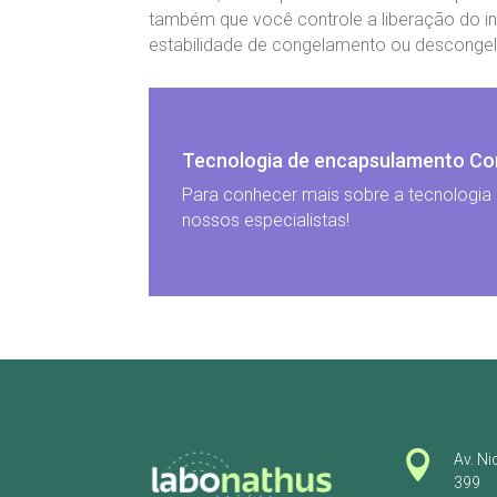
também que você controle a liberação do in
estabilidade de congelamento ou descongela
Tecnologia de encapsulamento Co
Para conhecer mais sobre a tecnologia
nossos especialistas!

Av. Ni
399