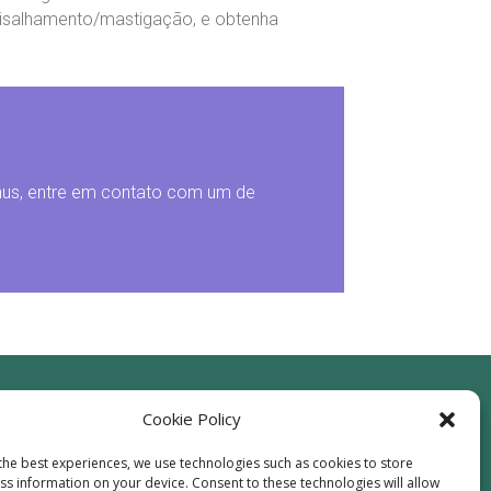
 cisalhamento/mastigação, e obtenha
hus, entre em contato com um de
Cookie Policy
sco
the best experiences, we use technologies such as cookies to store
ss information on your device. Consent to these technologies will allow
61-2078