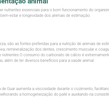
mentação animal
r nutrientes essenciais para o bom funcionamento do organism
da, bem-estar e longevidade dos animais de estimação.
reza, são as fontes preferidas para a nutrição de animais de es
óssea, remineralização dos dentes, crescimento muscular e co
 e nutrientes.O consumo do carbonato de cálcio é extremament
 além de ter diversos benefícios para a saúde animal.
e Guar aumenta a viscosidade durante o cozimento, facilitan
melhorando a homogeneização do patê e auxiliando na consistê