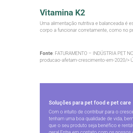
Vitamina K2
Uma alimentação nutritiva e balanceada é 
corpo a funcionar corretamente, como no p
Fonte
: FATURAMENTO – INDÚSTRIA PET NO BRA
producao-afetam-crescimento-em-2020/> Ú
Soluções para pet food e pet care
Com o intuito de contribuir para o cres
tenham uma boa qualidade de vida, bem
que o seu produto seja benéfico e rent
geral.Entre em contato com os nossos 