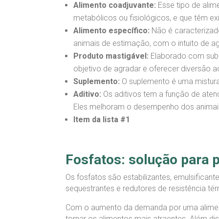
Alimento coadjuvante:
Esse tipo de alim
metabólicos ou fisiológicos, e que têm exi
Alimento específico:
Não é caracterizad
animais de estimação, com o intuito de 
Produto mastigável:
Elaborado com subp
objetivo de agradar e oferecer diversão a
Suplemento:
O suplemento é uma mistura d
Aditivo:
Os aditivos tem a função de aten
Eles melhoram o desempenho dos animais,
Item da lista #1
Fosfatos: solução para p
Os fosfatos são estabilizantes, emulsificant
sequestrantes e redutores de resistência tér
Com o aumento da demanda por uma alimenta
tornar os alimentos mais atraentes. Além di