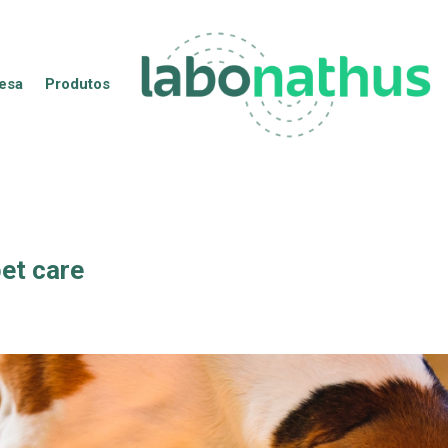
esa
Produtos
et care