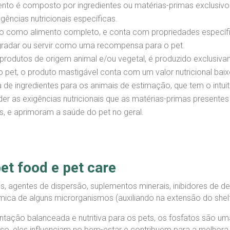
ento é composto por ingredientes ou matérias-primas exclusivo
gências nutricionais específicas.
o como alimento completo, e conta com propriedades específic
agradar ou servir como uma recompensa para o pet.
rodutos de origem animal e/ou vegetal, é produzido exclusiv
o pet, o produto mastigável conta com um valor nutricional baix
e ingredientes para os animais de estimação, que tem o intuito 
der as exigências nutricionais que as matérias-primas presente
 e aprimoram a saúde do pet no geral.
et food e pet care
es, agentes de dispersão, suplementos minerais, inibidores de d
mica de alguns microrganismos (auxiliando na extensão do shelf-
ção balanceada e nutritiva para os pets, os fosfatos são uma
sso, eles influenciam no bem-estar e contribuem para a melhora