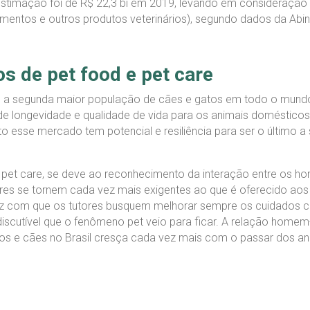
 estimação foi de R$ 22,3 bi em 2019, levando em consideração
amentos e outros produtos veterinários), segundo dados da Abin
 de pet food e pet care
em a segunda maior população de cães e gatos em todo o mundo
de longevidade e qualidade de vida para os animais domésticos
sse mercado tem potencial e resiliência para ser o último a s
pet care, se deve ao reconhecimento da interação entre os ho
res se tornem cada vez mais exigentes ao que é oferecido aos
 faz com que os tutores busquem melhorar sempre os cuidados 
iscutível que o fenômeno pet veio para ficar. A relação homem-
os e cães no Brasil cresça cada vez mais com o passar dos an