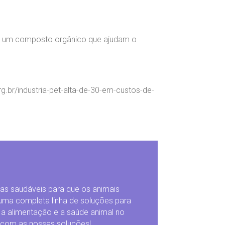
são um composto orgânico que ajudam o
.br/industria-pet-alta-de-30-em-custos-de-
ivas saudáveis para que os animais
uma completa linha de soluções para
 a alimentação e a saúde animal no
o com as nossas soluções!