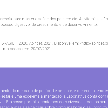
essencial para manter a saúde dos pets em dia. As vitaminas 
rocesso digestivo, de crescimento e de desenvolvimento.
SIL – 2020. Abinpet, 2021. Disponível em: <http://abinpet.org
ltimo acesso em: 20/07/2021.
cimento do mercado de pet food e pet care, e oferecer alternat
-estar e uma excelente alimentação, a Labonathus conta com 
ável. Em nosso portfólio, contamos com diversos produtos para
especialistas e saiba mais sobre como melhorar o seu produt