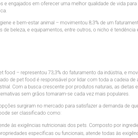
s e engajados em oferecer uma melhor qualidade de vida para 
ica.
igiene e bem-estar animal – movimentou 8,3% de um faturame
s de beleza, e equipamentos, entre outros, o nicho é tendência
 food – representou 73,3% do faturamento da indústria, e movi
o de pet food é responsável por lidar com toda a cadeia de 
trial. Com a busca crescente por produtos naturais, as dietas
alternativas sem grãos tornaram-se cada vez mais populares.
opções surgiram no mercado para satisfazer a demanda de quem
pode ser classificado como:
nde às exigências nutricionais dos pets. Composto por ingredi
opriedades específicas ou funcionais, atende todas às exigênci