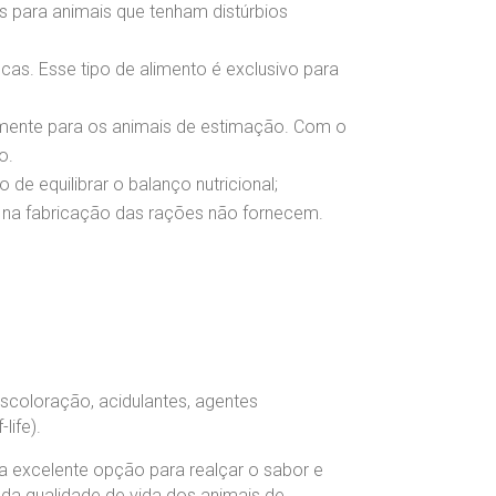
s para animais que tenham distúrbios
as. Esse tipo de alimento é exclusivo para
amente para os animais de estimação. Com o
o.
de equilibrar o balanço nutricional;
s na fabricação das rações não fornecem.
escoloração, acidulantes, agentes
life).
 excelente opção para realçar o sabor e
 da qualidade de vida dos animais de