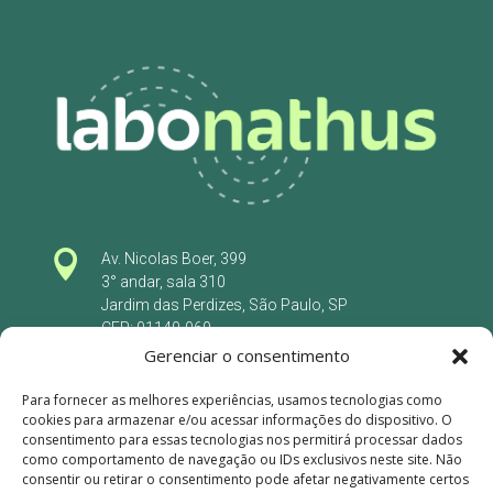

Av. Nicolas Boer, 399
3° andar, sala 310
Jardim das Perdizes, São Paulo, SP
CEP: 01140-060
Gerenciar o consentimento

Rua Jaguaretê, 126
Para fornecer as melhores experiências, usamos tecnologias como
São Paulo, SP
cookies para armazenar e/ou acessar informações do dispositivo. O
CEP: 02515-010
consentimento para essas tecnologias nos permitirá processar dados
como comportamento de navegação ou IDs exclusivos neste site. Não
consentir ou retirar o consentimento pode afetar negativamente certos
Fale Conosco